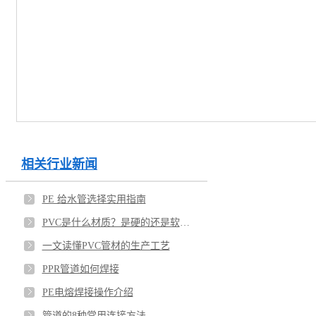
相关行业新闻
PE 给水管选择实用指南
PVC是什么材质？是硬的还是软的？
一文读懂PVC管材的生产工艺
PPR管道如何焊接
PE电熔焊接操作介绍
管道的8种常用连接方法